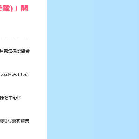
モ電)」開
州電気保安協会
グラムを活用した
皆様を中心に
電柱写真を募集