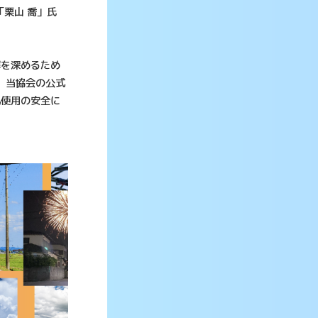
栗山 喬」氏
解を深めるため
、当協会の公式
気使用の安全に