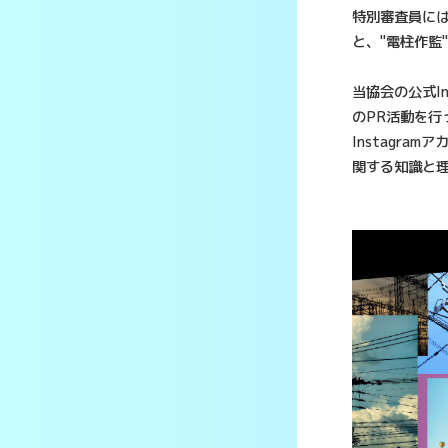
特別審査員には
と、"電柱作監
当協会の公式I
のPR活動を
Instagr
関する知識と